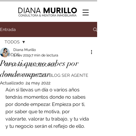
Entrada
TODOS
Diana Murillo
TODOS
2 nov 2019
7 min de lectura
Para ti que no sabes por
TIPS PARA VENDEDORES
donde empezar
TIPS PARA AGENTES: BLOG SER AGENTE
Actualizado:
24 may 2022
Aún si llevas un día o varios años 
tendrás momentos donde no sabes 
por donde empezar. Empieza por ti, 
por saber que te motiva, por 
valorarte, valorar tu trabajo, y tu vida 
y tu negocio serán el reflejo de ello. 