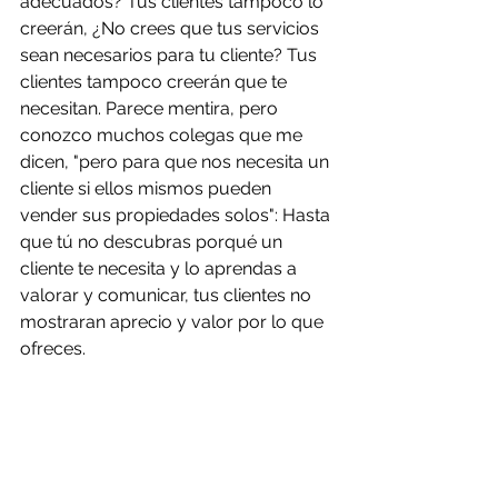
adecuados? Tus clientes tampoco lo 
creerán, ¿No crees que tus servicios 
sean necesarios para tu cliente? Tus 
clientes tampoco creerán que te 
necesitan. Parece mentira, pero 
conozco muchos colegas que me 
dicen, "pero para que nos necesita un 
cliente si ellos mismos pueden 
vender sus propiedades solos": Hasta 
que tú no descubras porqué un 
cliente te necesita y lo aprendas a 
valorar y comunicar, tus clientes no 
mostraran aprecio y valor por lo que 
ofreces.
Libros, talleres y cursos para elevar 
tu autoestima están al alcance de tu 
mano. Una autora que recomiendo y 
sigo mucho en este tema es Louise 