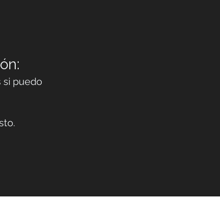
ón:
s si puedo
sto.