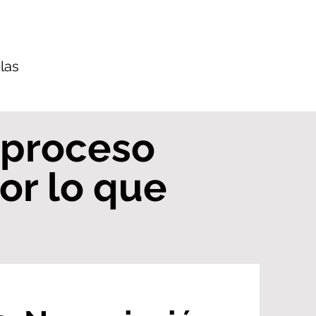
las
u proceso
r lo que