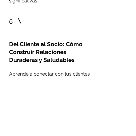
significativas.
6
Del Cliente al Socio: Cómo
Construir Relaciones
Duraderas y Saludables
Aprende a conectar con tus clientes
para generar confianza y entender
realemnte en lo que los vas a
ayudar, transformando clientes en
socios a largo plazo. Prioriza siempre
relaciones sanas y equilibradas,
construyendo vínculos duraderos y
auténticos que beneficien a ambas