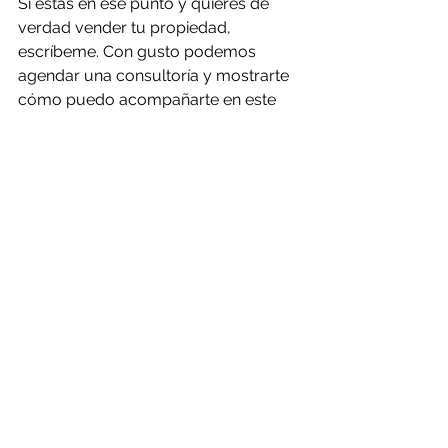
Si estás en ese punto y quieres de 
verdad vender tu propiedad, 
escríbeme. Con gusto podemos 
agendar una consultoría y mostrarte 
cómo puedo acompañarte en este 
proceso de manera cercana, 
profesional y estratégica.
Diana
@soydianamurillo
Whatsapp: 
573133640400