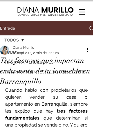
Entrada
TODOS
Diana Murillo
TODOS
16 sept 2025
2 min de lectura
Tres factores que impactan
TIPS PARA VENDEDORES
en la venta de tu inmueble en
TIPS PARA AGENTES: BLOG SER AGENTE
Barranquilla
Cuando hablo con propietarios que 
quieren vender su casa o 
apartamento en Barranquilla, siempre 
les explico que hay 
tres factores 
fundamentales
 que determinan si 
una propiedad se vende o no. Y quiero 