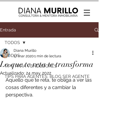
Entrada
TODOS
Diana Murillo
TODOS
17 mar 2020
1 min de lectura
Lo que te reta te transforma
TIPS PARA VENDEDORES
Actualizado:
24 may 2022
TIPS PARA AGENTES: BLOG SER AGENTE
Aquello que te reta, te obliga a ver las 
cosas diferentes y a cambiar la 
perspectiva. 