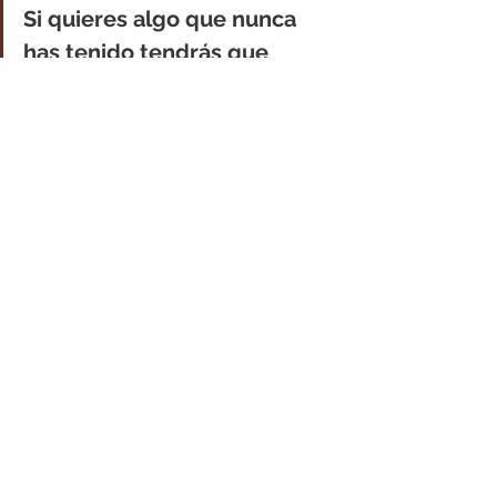
Si quieres algo que nunca 
has tenido tendrás que 
hacer algo que nunca has 
hecho
Ya estamos en el segundo mes del 
2020, el tiempo sigue corriendo y 
solo tu sabes si estas caminando en 
dirección a tus sueños. En caso de 
que no, recuerda que siempre 
puedes corregir tu rumbo.
Te mando un gran abrazo y te deseo 
lo mejor para ti esta semana!
Diana
@soydianamurillo
dmurillo@remax.co