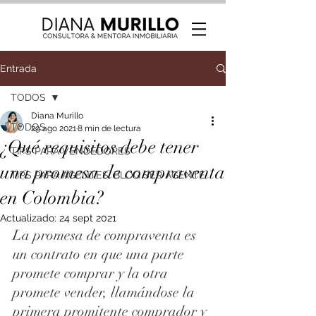
Entrada
TODOS
Diana Murillo
TODOS
29 ago 2021
8 min de lectura
¿Qué requisitos debe tener
TIPS PARA VENDEDORES
una promesa de compraventa
TIPS PARA AGENTES: BLOG SER AGENTE
en Colombia?
Actualizado:
24 sept 2021
La promesa de compraventa es 
un contrato en que una parte 
promete comprar y la otra 
promete vender, llamándose la 
primera promitente comprador y 