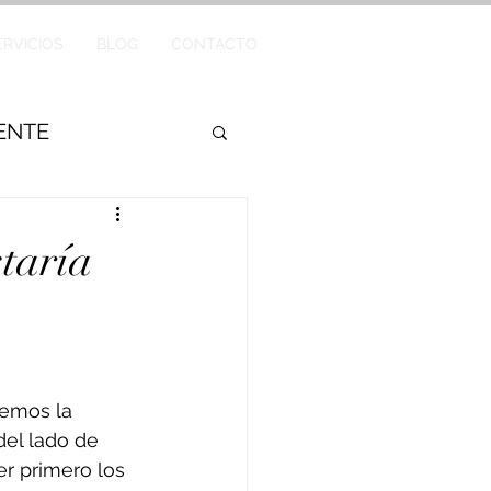
ERVICIOS
BLOG
CONTACTO
GENTE
staría
emos la 
del lado de 
r primero los 