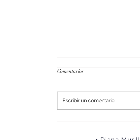
Comentarios
Escribir un comentario...
Cuando inicias un nuevo
camino, no empiezas desde
cero, comienzas de nuevo.
• Diana Muril