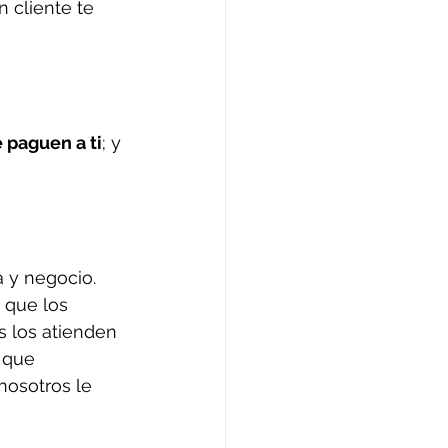
 cliente te 
 paguen a ti
; y 
 y negocio. 
 que los 
s los atienden 
 que 
nosotros le 