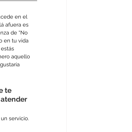
ucede en el 
á afuera es 
anza de “No 
o en tu vida 
 estás 
mero aquello 
gustaría 
 te 
 atender 
un servicio.