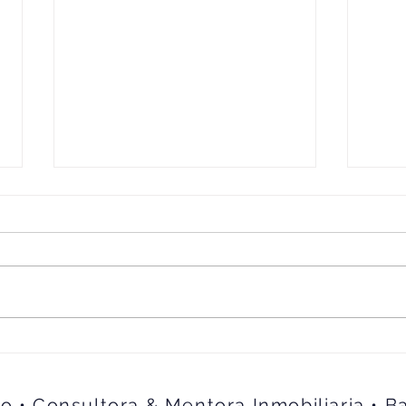
Una h
"Cuando quieres algo, todo el
universo conspira para
ayudarte"
lo • Consultora & Mentora Inmobiliaria • B