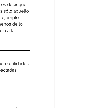
 es decir que 
s sólo aquello 
r ejemplo 
menos de lo 
io a la 
re utilidades 
actadas.