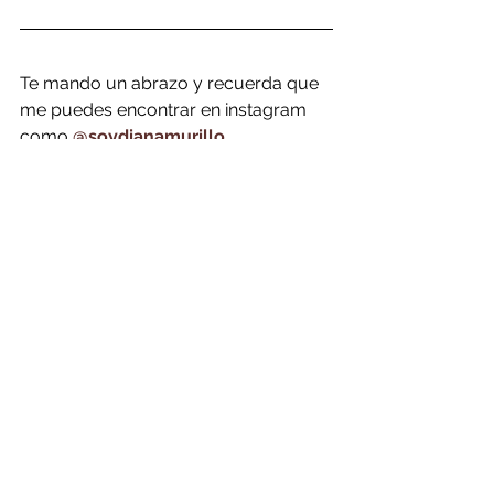
Te mando un abrazo y recuerda que 
me puedes encontrar en instagram 
como 
@soydianamurillo
Y si tienes alguna pregunta o tema 
sobre el que te gustaría que 
conversemos, puedes escribirme a 
hola@dianamurillo.co
Suscríbete aquí
  si deseas recibir en 
tu correo los articulos ;)