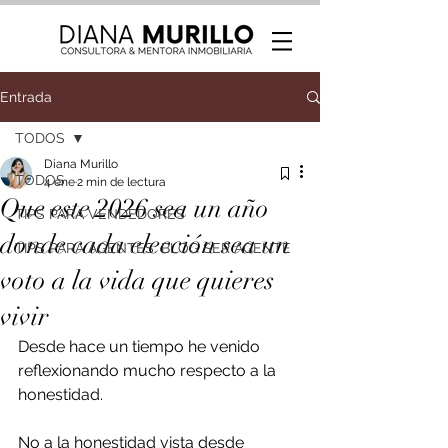
Entrada
TODOS
Diana Murillo
TODOS
4 ene
2 min de lectura
Que este 2026 sea un año
TIPS PARA VENDEDORES
donde cada elección sea un
TIPS PARA AGENTES: BLOG SER AGENTE
voto a la vida que quieres
vivir
Desde hace un tiempo he venido 
reflexionando mucho respecto a la 
honestidad.
No a la honestidad vista desde 