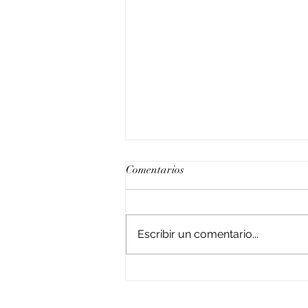
Comentarios
Escribir un comentario...
¿Qué gastos debo pagar a la
hora de vender mi inmueble en
Barranquilla?