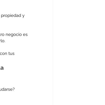
u propiedad y 
tro negocio es 
lo.
con tus 
a 
mudarse?