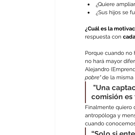
¿Quiere amplia
¿Sus hijos se 
¿Cuál es la motivac
respuesta con 
cada
Porque cuando no ha
no hará mayor difer
Alejandro (Emprend
pobre" 
de la misma
"Una captac
comisión es 
Finalmente quiero d
antropóloga y mens
cuando conocemos y
“Solo si ent