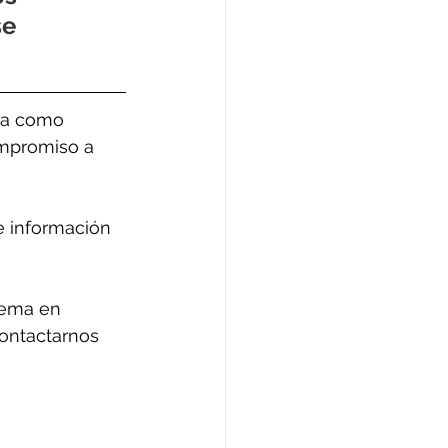
e 
ya como 
mpromiso a 
e información 
tema en 
contactarnos 