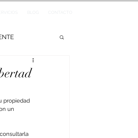
ERVICIOS
BLOG
CONTACTO
GENTE
bertad
u propiedad 
on un 
consultarla 